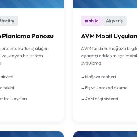
Üretim
mobile
Alışveriş
m Planlama Panosu
AVM Mobil Uygula
 üretime kadar iş akışını
AVM tanıtımı, mağaza bilgil
 ve izleyen bir sistem
ziyaretçi etkileşimi için mobil
k.
uygulama.
takvimi
Mağaza rehberi
 takibi
Fiş ve karekod okuma
ontrol kayıtları
AVM bilgi sistemi