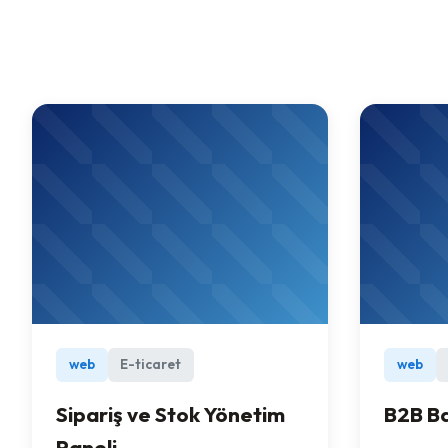
web
E-ticaret
web
Sipariş ve Stok Yönetim
B2B Ba
Paneli