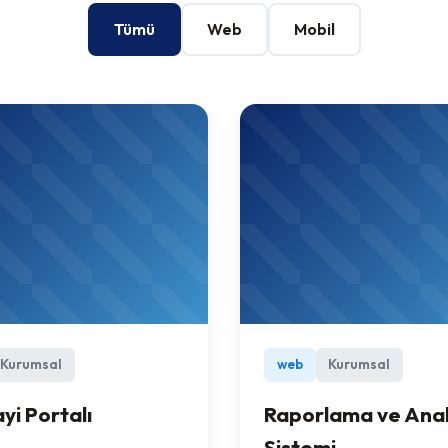
Tümü
Web
Mobil
Kurumsal
web
Kurumsal
yi Portalı
Raporlama ve Anal
Sistemi