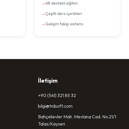
AR destekli eğitim
Çeşitli ders içerikleri
Gelişim takip sistemi
İletişim
+90 (541) 321 85 32
bilgi@trdsoft.com
Bahçelievler Mah. Mevlana Cad. No:21/1
Talas/Kayseri