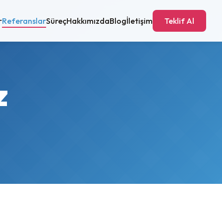
r
Referanslar
Süreç
Hakkımızda
Blog
İletişim
Teklif Al
z